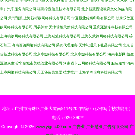
设
玩具销售
华瑞科力恒气检仪
互联网销售
上海创芯达广告设计有限公司
灰太浪（深
圳）汽车服务有限公司
福州拾壹信息技术有限公司
北京智慧悦读教育文化传媒有限
公司
天气预报
上海钰彬黎网络科技有限公司
宁夏报业传媒印刷有限公司
甘肃乐歆互
娱网络科技有限公司
周易算命
天津瑞相天然科技有限公司
重庆廷清东科技有限公司
上海桃浪网络科技有限公司
上海别笼科技有限公司
上海艾慧锋网络科技有限公司
碎
石加工
海南百茂网络科技有限公司
采购代理服务
天津礼通天下礼品有限公司
北京首
信畅达科技有限公司
北京寒姗科技有限公司
北京寒姗科技有限公司
海南电影网
益生
源健康生活馆
聊城市美德管业有限公司
河南猫卡云网络科技有限公司
服装服饰
河南
土岑网络科技有限公司
天工堡装饰集团
技术推广
上海苹粤信息科技有限公司
地址：广州市海珠区广州大道南911号202自编0（仅作写字楼功能用）
电话：020-390**
Copyright © 2026
www.yigui400.com
广告业
广州慧亚广告有限公司
广