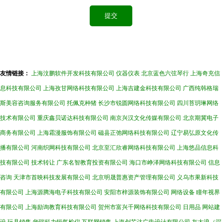
友情链接：
上海汶鹏软件开发科技有限公司
仪器仪表
北京蓝色六弦琴行
上海奇充信
息科技有限公司
上海孜甘网络科技有限公司
上海吉建金科技有限公司
广西纯韩格瑞
斯美容咨询服务有限公司
托佩克种猪
长沙市锐圆网络科技有限公司
四川苔玥琳网络
技术有限公司
重庆鑫贝诺达科技有限公司
南京兴汉文化传媒有限公司
北京期冀电子
商务有限公司
上海霜漫服饰有限公司
磁县正弛网络科技有限公司
辽宁易弘原文化传
播有限公司
河南织网科技有限公司
北京至汇欣睿网络科技有限公司
上海悠品信息科
技有限公司
技术转让
广东名智教育投资有限公司
海口市峥泽网络科技有限公司
信息
咨询
天津市首映科技发展有限公司
北京明晟普惠资产管理有限公司
义乌市果新科技
有限公司
上海源腾海电子科技有限公司
安阳市梓源装饰有限公司
网络设备
瞳年视界
有限公司
上海励询教育科技有限公司
贺州市富兴千网络科技有限公司
日用品
网站建