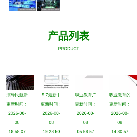
产品列表
PRODUCT
----------------
演绎民航新
5.7最新丨
职业教育广
职业教育的
更新时间：
气象 灵指
更新时间：
Facebook
告主如何用
更新时间：
更新时间：
突围利器
几凡与天津
2026-08-
广告产品功
2026-08-
动态商品广
2026-08-
动态商品广
2026-08-
航空新标识
08
能十大更新
08
告实现突出
08
告是如何改
08
的飞越之路
18:58:07
19:28:50
抢鲜看
重围？以企
05:58:57
变培训机构
14:30:57