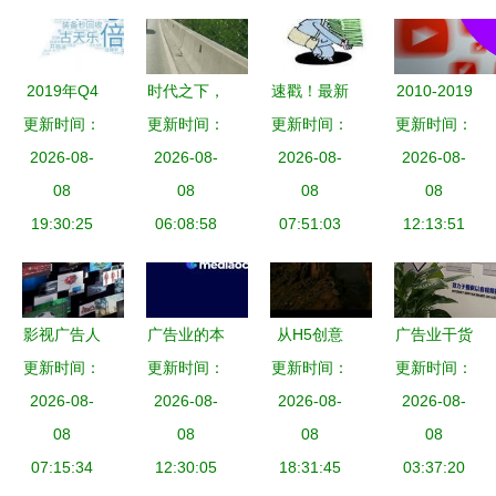
业管理咨询
获客模式
服务为例
的？
2019年Q4
时代之下，
速戳！最新
2010-2019
抖音媒体广
更新时间：
更新时间：
回声之上
《江苏省广
更新时间：
改变全球广
更新时间：
告投放分析
2026-08-
——中国广
2026-08-
告条例》教
2026-08-
告业的十位
2026-08-
中腰部及头
08
告业六杰口
08
你如何免受
08
风云人物
08
部达人推荐
19:30:25
述史 | 朱玉
06:08:58
广告侵扰！
07:51:03
12:13:51
助力企业管
童、劳双
企业管理咨
理咨询服务
恩、邓超明
询服务
等的四十年
影视广告人
广告业的本
从H5创意
广告业干货
转身
需具备的核
更新时间：
更新时间：
质与变局
到国际全案
更新时间：
更新时间：
盘点 文化
心素养与企
2026-08-
一种行业体
2026-08-
一个年轻广
2026-08-
墙设计中常
2026-08-
业管理咨询
08
系的整体重
08
告人的逆势
08
见的15种材
08
的关键启示
07:15:34
12:30:05
构
18:31:45
突围
03:37:20
质详解